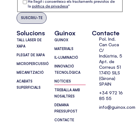
He llegit i consenteixo els tractaments previstos de
la
política de privadesa
*
Solucions
Guinox
Contacte
Pol. Ind.
TALL LÀSER DE
GUINOX
Can Cuca
XAPA
MATERIALS
C/
PLEGAT DE XAPA
Indústria, 5
IL·LUMINACIÓ
Apt. de
MICROPERCUSSIÓ
INNOVACIÓ
Correus 51
17410 SILS
MECANITZACIÓ
TECNOLÒGICA
(Girona)
ACABATS
NOTÍCIES
SPAIN
SUPERFICIALS
TREBALLA AMB
+34 972 16
NOSALTRES
85 55
DEMANA
info@guinox.com
PRESSUPOST
CONTACTE