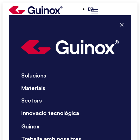
ES
CA
Solucions
Materials
Sectors
Innovació tecnològica
Guinox
Treballa amb nosaltres