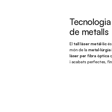
Tecnologia i
de metalls
El
tall làser metàl·lic
és
món de la
metal·lúrgia 
làser per fibra òptica
q
i acabats perfectes, fi