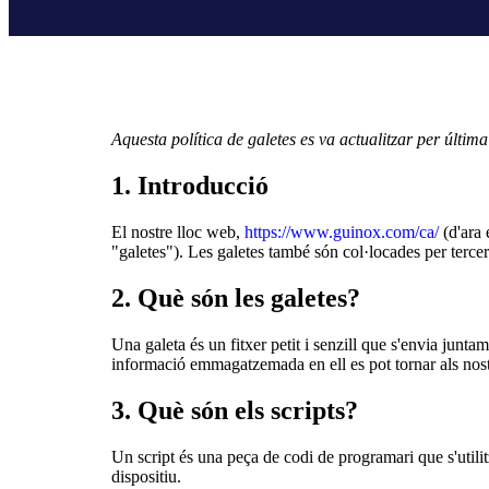
Aquesta política de galetes es va actualitzar per últi
1. Introducció
El nostre lloc web,
https://www.guinox.com/ca/
(d'ara 
"galetes"). Les galetes també són col·locades per terce
2. Què són les galetes?
Una galeta és un fitxer petit i senzill que s'envia jun
informació emmagatzemada en ell es pot tornar als nostre
3. Què són els scripts?
Un script és una peça de codi de programari que s'utilit
dispositiu.