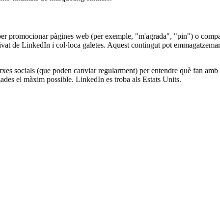
per promocionar pàgines web (per exemple, "m'agrada", "pin") o compart
vat de LinkedIn i col·loca galetes. Aquest contingut pot emmagatzemar i
 xarxes socials (que poden canviar regularment) per entendre què fan amb 
des el màxim possible. LinkedIn es troba als Estats Units.