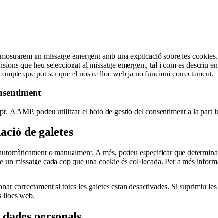
 mostrarem un missatge emergent amb una explicació sobre les cookies. 
tensions que heu seleccionat al missatge emergent, tal i com es descriu e
compte que pot ser que el nostre lloc web ja no funcioni correctament.
onsentiment
pt. A AMP, podeu utilitzar el botó de gestió del consentiment a la part i
nació de galetes
s automàticament o manualment. A més, podeu especificar que determinad
re un missatge cada cop que una cookie és col·locada. Per a més informa
ar correctament si totes les galetes estan desactivades. Si suprimiu les
s llocs web.
s dades personals