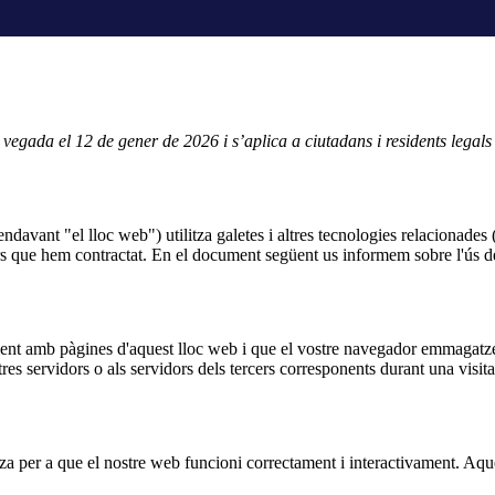
ma vegada el 12 de gener de 2026 i s’aplica a ciutadans i residents leg
endavant "el lloc web") utilitza galetes i altres tecnologies relacionade
rs que hem contractat. En el document següent us informem sobre l'ús de 
tament amb pàgines d'aquest lloc web i que el vostre navegador emmagatze
s servidors o als servidors dels tercers corresponents durant una visita
za per a que el nostre web funcioni correctament i interactivament. Aques