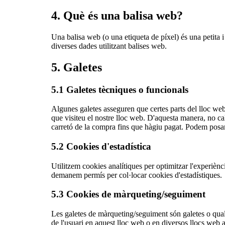
4. Què és una balisa web?
Una balisa web (o una etiqueta de píxel) és una petita i
diverses dades utilitzant balises web.
5. Galetes
5.1 Galetes tècniques o funcionals
Algunes galetes asseguren que certes parts del lloc web
que visiteu el nostre lloc web. D'aquesta manera, no ca
carretó de la compra fins que hàgiu pagat. Podem posar
5.2 Cookies d'estadística
Utilitzem cookies analítiques per optimitzar l'experièn
demanem permís per col·locar cookies d'estadístiques.
5.3 Cookies de màrqueting/seguiment
Les galetes de màrqueting/seguiment són galetes o quals
de l'usuari en aquest lloc web o en diversos llocs web a