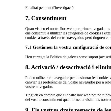
Finalitat pendent d'investigació
7. Consentiment
Quan visiteu el nostre lloc web per primera vegada, us
ens consentiu a utilitzar les categories de cookies i ex
cookies a través del vostre navegador, però tingueu en 
7.1 Gestioneu la vostra configuració de c
Heu carregat la Política de galetes sense suport javascri
8. Activació / desactivació i elimi
Podeu utilitzar el navegador per a esborrar les cookie
canviar les preferències del vostre navegador per a reb
vostre navegador.
Tingueu en compte que el nostre lloc web pot no funcion
del vostre consentiment quan torneu a visitar els nostre
9. Els vostres drets respecte de le