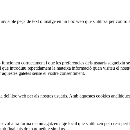
 invisible peça de text o imatge en un lloc web que s'utilitza per contro
 funcionen correctament i que les preferències dels usuaris segueixin sen
l que introduïu repetidament la mateixa informació quan visiteu el nost
 aquestes galetes sense el vostre consentiment.
cia del lloc web per als nostres usuaris. Amb aquestes cookies analítique
evol altra forma d'emmagatzematge local que s'utilitzen per crear perfil
mb finalitats de màrqueting similars.