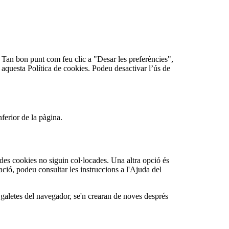
Tan bon punt com feu clic a "Desar les preferències",
n aquesta Política de cookies. Podeu desactivar l’ús de
nferior de la pàgina.
es cookies no siguin col·locades. Una altra opció és
ció, podeu consultar les instruccions a l'Ajuda del
 galetes del navegador, se'n crearan de noves després